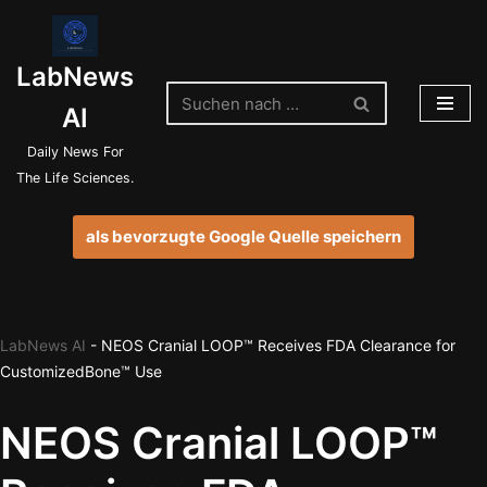
Zum
LabNews
Inhalt
springen
AI
Daily News For
The Life Sciences.
als bevorzugte Google Quelle speichern
LabNews AI
-
NEOS Cranial LOOP™ Receives FDA Clearance for
CustomizedBone™ Use
NEOS Cranial LOOP™