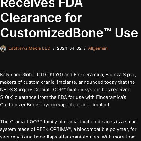
Receives FDA
Clearance for
CustomizedBone™ Use
LabNews Media LLC
2024-04-02
Allgemein
Kelyniam Global (OTC:KLYG) and Fin-ceramica, Faenza S.p.a.,
makers of custom cranial implants, announced today that the
NEOS Surgery Cranial LOOP™ fixation system has received
510(k) clearance from the FDA for use with Finceramica’s
CustomizedBone™ hydroxyapatite cranial implant.
The Cranial LOOP™ family of cranial fixation devices is a smart
system made of PEEK-OPTIMA™, a biocompatible polymer, for
securely fixing bone flaps after craniotomies. With more than