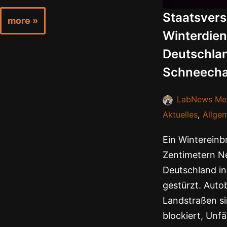
Staatsver
more »
Winterdien
Deutschla
Schneech
LabNews Me
Aktuelles
,
Allge
Ein Wintereinbr
Zentimetern N
Deutschland in
gestürzt. Aut
Landstraßen si
blockiert, Unfä