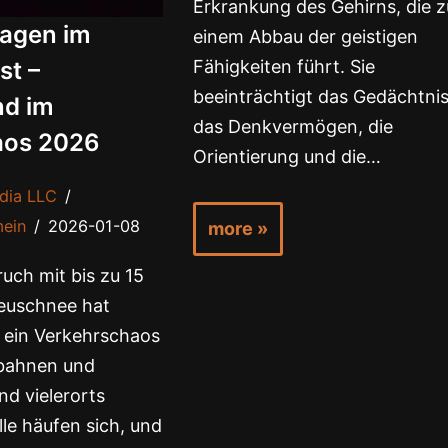
Erkrankung des Gehirns, die z
sagen im
einem Abbau der geistigen
st –
Fähigkeiten führt. Sie
beeinträchtigt das Gedächtnis
nd im
das Denkvermögen, die
aos 2026
Orientierung und die…
dia LLC
mein
2026-01-08
more »
uch mit bis zu 15
euschnee hat
 ein Verkehrschaos
obahnen und
nd vielerorts
lle häufen sich, und