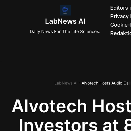
Editors 
Privacy 
Zum
LabNews AI
Cookie-R
Inhalt
Daily News For The Life Sciences.
Redaktio
springen
LabNews AI
-
Alvotech Hosts Audio Call
Alvotech Host
Investors at