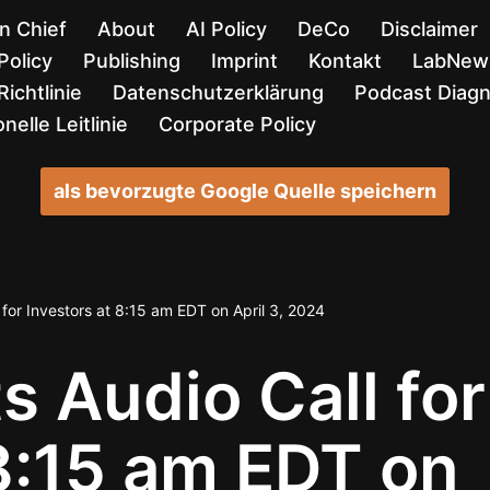
in Chief
About
AI Policy
DeCo
Disclaimer
Policy
Publishing
Imprint
Kontakt
LabNews
ichtlinie
Datenschutzerklärung
Podcast Diag
nelle Leitlinie
Corporate Policy
als bevorzugte Google Quelle speichern
 for Investors at 8:15 am EDT on April 3, 2024
s Audio Call for
 8:15 am EDT on