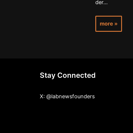
der…
more »
Stay Connected
X: @labnewsfounders