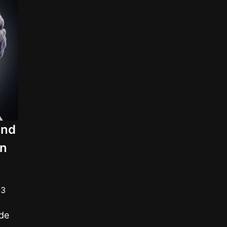
und
en
13
nde