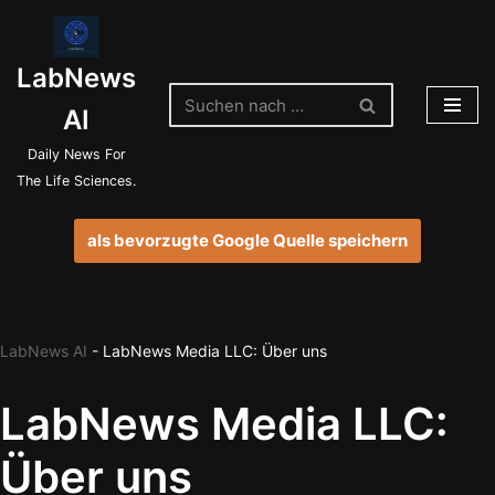
Zum
LabNews
Inhalt
springen
AI
Daily News For
The Life Sciences.
als bevorzugte Google Quelle speichern
LabNews AI
-
LabNews Media LLC: Über uns
LabNews Media LLC:
Über uns