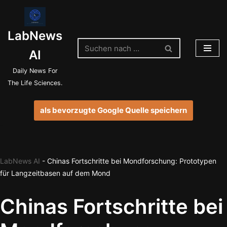
Zum
LabNews
Inhalt
springen
AI
Daily News For
The Life Sciences.
als bevorzugte Google Quelle speichern
LabNews AI
-
Chinas Fortschritte bei Mondforschung: Prototypen
für Langzeitbasen auf dem Mond
Chinas Fortschritte bei