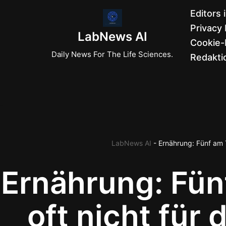
Editors 
Privacy 
Zum
LabNews AI
Cookie-R
Inhalt
Daily News For The Life Sciences.
Redaktio
springen
LabNews AI
-
Ernährung: Fünf am 
Ernährung: Fün
oft nicht für