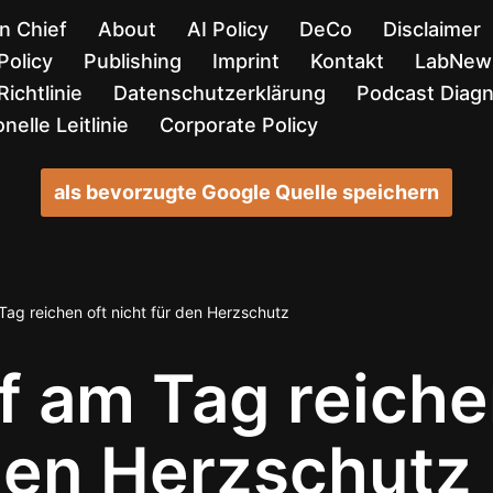
in Chief
About
AI Policy
DeCo
Disclaimer
Policy
Publishing
Imprint
Kontakt
LabNews
ichtlinie
Datenschutzerklärung
Podcast Diag
nelle Leitlinie
Corporate Policy
als bevorzugte Google Quelle speichern
Tag reichen oft nicht für den Herzschutz
f am Tag reich
 den Herzschutz