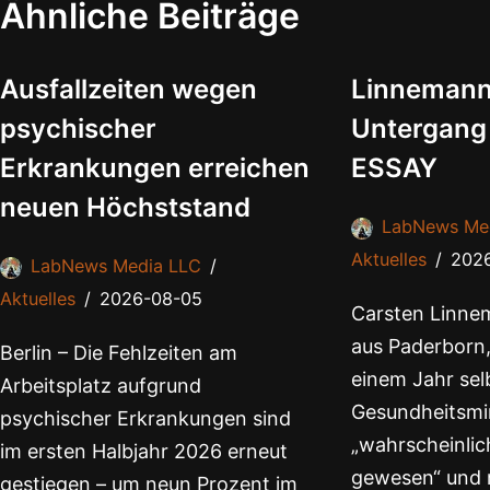
Ähnliche Beiträge
Ausfallzeiten wegen
Linnemann
psychischer
Untergang
Erkrankungen erreichen
ESSAY
neuen Höchststand
LabNews Me
Aktuelles
202
LabNews Media LLC
Aktuelles
2026-08-05
Carsten Linnem
aus Paderborn,
Berlin – Die Fehlzeiten am
einem Jahr selb
Arbeitsplatz aufgrund
Gesundheitsmin
psychischer Erkrankungen sind
„wahrscheinlich
im ersten Halbjahr 2026 erneut
gewesen“ und 
gestiegen – um neun Prozent im