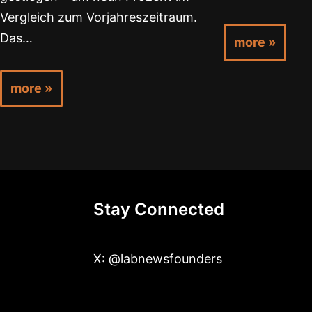
Vergleich zum Vorjahreszeitraum.
Das…
more »
more »
Stay Connected
X: @labnewsfounders