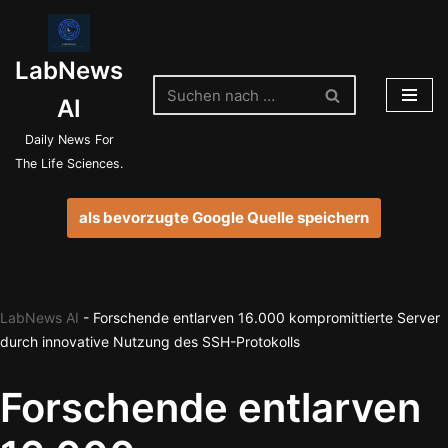
Zum
LabNews
Inhalt
springen
AI
Daily News For
The Life Sciences.
als bevorzugte Google Quelle speichern
LabNews AI
-
Forschende entlarven 16.000 kompromittierte Server
durch innovative Nutzung des SSH-Protokolls
Forschende entlarven