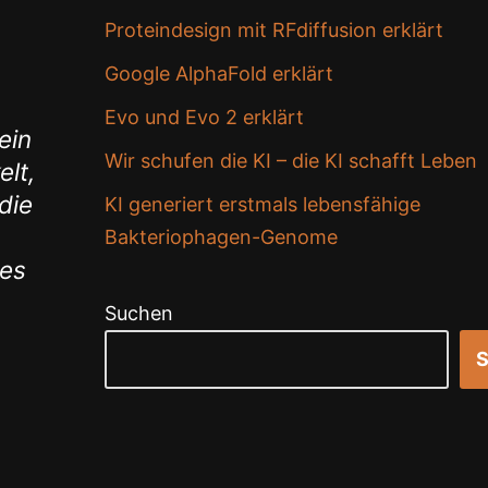
Proteindesign mit RFdiffusion erklärt
Google AlphaFold erklärt
Evo und Evo 2 erklärt
ein
Wir schufen die KI – die KI schafft Leben
lt,
die
KI generiert erstmals lebensfähige
Bakteriophagen-Genome
des
Suchen
S