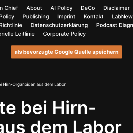
in Chief
About
AI Policy
DeCo
Disclaimer
Policy
Publishing
Imprint
Kontakt
LabNews
ichtlinie
Datenschutzerklärung
Podcast Diag
nelle Leitlinie
Corporate Policy
als bevorzugte Google Quelle speichern
bei Hirn-Organoiden aus dem Labor
te bei Hirn-
aus dem Labor