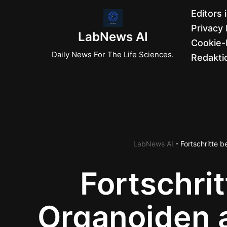
Editors 
Privacy 
Zum
LabNews AI
Cookie-R
Inhalt
Daily News For The Life Sciences.
Redaktio
springen
LabNews AI
-
Fortschritte 
Fortschrit
Organoiden 