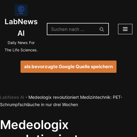
Zum
LabNews
Inhalt
springen
AI
Daily News For
The Life Sciences.
als bevorzugte Google Quelle speichern
LabNews AI
-
Medeologix revolutioniert Medizintechnik: PET-
Schrumpfschläuche in nur drei Wochen
Medeologix