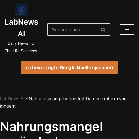
Zum
LabNews
Inhalt
springen
AI
Daily News For
The Life Sciences.
als bevorzugte Google Quelle speichern
LabNews AI
-
Nahrungsmangel verändert Darmmikrobiom von
Kindern
Nahrungsmangel