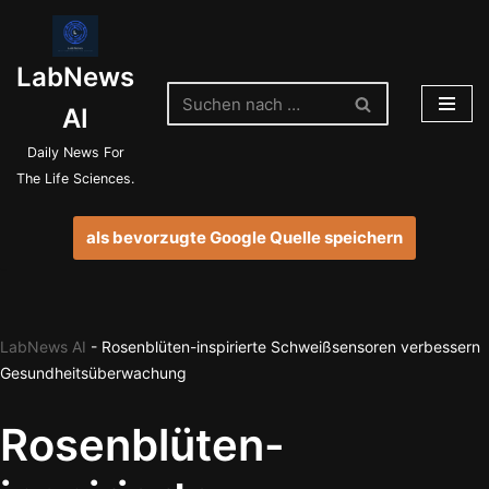
Zum
LabNews
Inhalt
springen
AI
Daily News For
The Life Sciences.
als bevorzugte Google Quelle speichern
LabNews AI
-
Rosenblüten-inspirierte Schweißsensoren verbessern
Gesundheitsüberwachung
Rosenblüten-