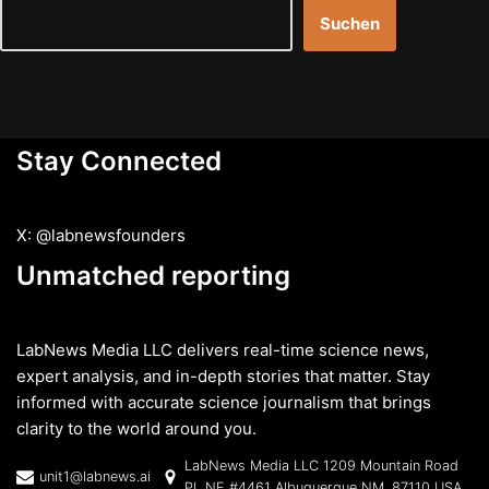
Suchen
Stay Connected
X: @labnewsfounders
Unmatched reporting
LabNews Media LLC delivers real-time science news,
expert analysis, and in-depth stories that matter. Stay
informed with accurate science journalism that brings
clarity to the world around you.
LabNews Media LLC 1209 Mountain Road
unit1@labnews.ai
PL NE #4461 Albuquerque NM, 87110 USA