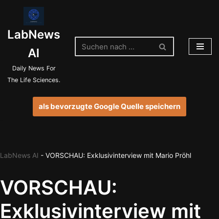
Zum
LabNews
Inhalt
springen
AI
Daily News For
The Life Sciences.
als bevorzugte Google Quelle speichern
LabNews AI
-
VORSCHAU: Exklusivinterview mit Mario Pröhl
VORSCHAU:
Exklusivinterview mit