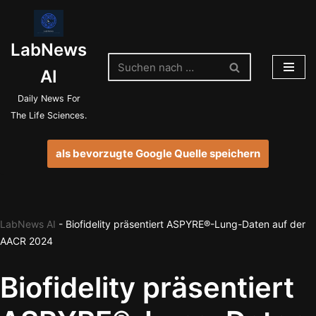
Zum
LabNews
Inhalt
springen
AI
Daily News For
The Life Sciences.
als bevorzugte Google Quelle speichern
LabNews AI
-
Biofidelity präsentiert ASPYRE®-Lung-Daten auf der
AACR 2024
Biofidelity präsentiert