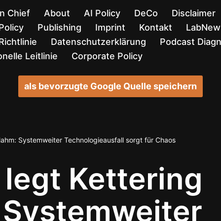
in Chief
About
AI Policy
DeCo
Disclaimer
Policy
Publishing
Imprint
Kontakt
LabNews
ichtlinie
Datenschutzerklärung
Podcast Diag
nelle Leitlinie
Corporate Policy
als bevorzugte Google Quelle speichern
 lahm: Systemweiter Technologieausfall sorgt für Chaos
 legt Kettering
: Systemweiter