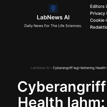
Editors 
Privacy 
Zum
LabNews AI
Cookie-R
Inhalt
Daily News For The Life Sciences.
Redaktio
springen
LabNews AI
-
Cyberangriff legt Kettering Health
Cyberangriff
Health lahm