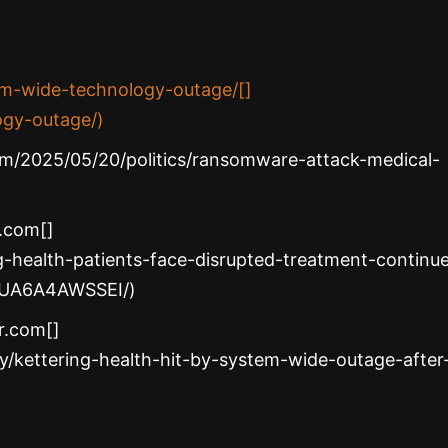
tem-wide-technology-outage/[]
ogy-outage/)
m/2025/05/20/politics/ransomware-attack-medical-
.com[]
g-health-patients-face-disrupted-treatment-continu
WUA6A4AWSSEI/)
r.com[]
/kettering-health-hit-by-system-wide-outage-after