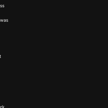
ass
 was
t
erk