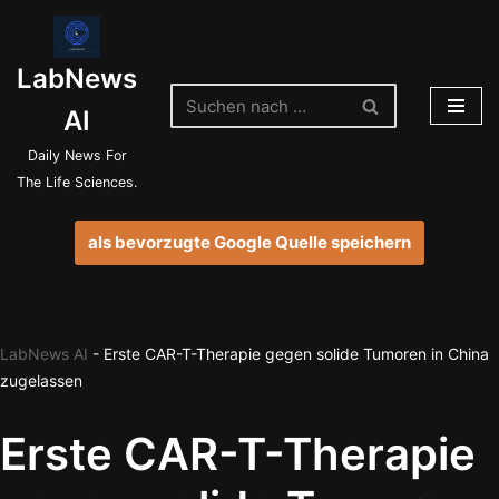
Zum
LabNews
Inhalt
springen
AI
Daily News For
The Life Sciences.
als bevorzugte Google Quelle speichern
LabNews AI
-
Erste CAR-T-Therapie gegen solide Tumoren in China
zugelassen
Erste CAR-T-Therapie