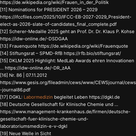
https://de.wikipedia.org/wiki/Frauen_in_der_Politik
[11] Nominations for PRESIDENT 2026 – 2029
https://ifccfiles.com/2025/10/IFCC-EB-2027-2029_President-
elect-as-2026-slate-of-candidates_final_complete.pdf
[12] Scherer-Medaille 2025 geht an Prof. Dr. Dr. Klaus P. Kohse
https://idw-online.de/-DSDGAA
[13] Frauenquote https://de.wikipedia.org/wiki/Frauenquote
[14] Stiftungsrat – SPMD-RfB https://rfb.bio/stiftungsrat/
[15] DKLM 2025 Highlight: MedLab Awards ehren Innovationen
… https://idw-online.de/-DR_zAA
[16] Nr. 86 | 07.11.2012
https://www.gesis.org/fileadmin/cews/www/CEWSjournal/cews
-journal86.pdf
[17] DGKL:
Labormedizin
begleitet Leben https://dgkl.de
[18] Deutsche Gesellschaft für Klinische Chemie und …
https://www.management-krankenhaus.de/firmen/deutsche-
gesellschaft-fuer-klinische-chemie-und-
laboratoriumsmedizin-e-v-dgkl
[19] Neue Welle in Sicht