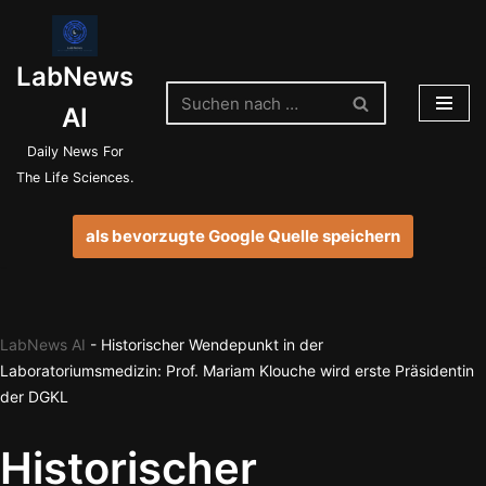
Zum
LabNews
Inhalt
springen
AI
Daily News For
The Life Sciences.
als bevorzugte Google Quelle speichern
LabNews AI
-
Historischer Wendepunkt in der
Laboratoriumsmedizin: Prof. Mariam Klouche wird erste Präsidentin
der DGKL
Historischer