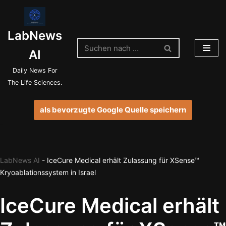
Zum
LabNews
Inhalt
springen
AI
Daily News For
The Life Sciences.
als bevorzugte Google Quelle speichern
LabNews AI
-
IceCure Medical erhält Zulassung für XSense™
Kryoablationssystem in Israel
IceCure Medical erhält