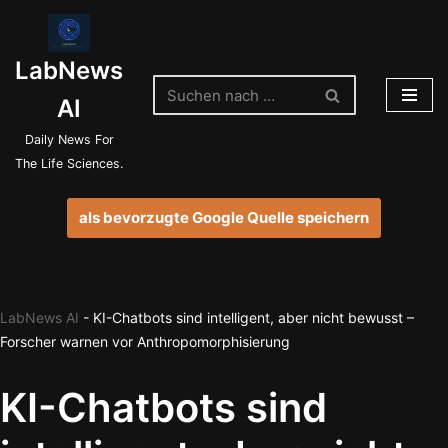
Zum
LabNews
Inhalt
springen
AI
Daily News For
The Life Sciences.
als bevorzugte Google Quelle speichern
LabNews AI
-
KI-Chatbots sind intelligent, aber nicht bewusst –
Forscher warnen vor Anthropomorphisierung
KI-Chatbots sind