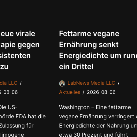
eue virale
Fettarme vegane
apie gegen
Ernährung senkt
sistenten
Energiedichte um run
 zu
ein Drittel
dia LLC
LabNews Media LLC
6-08-06
Aktuelles
2026-08-06
Die US-
Washington – Eine fettarme
hörde FDA hat die
vegane Ernährung verringert 
Zulassung für
Energiedichte der Nahrung u
olimogene
etwa 30 Prozent und führt