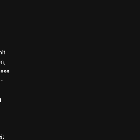
mit
en,
iese
A-
g
it