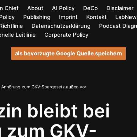
in Chief
About
AI Policy
DeCo
Disclaimer
Policy
Publishing
Imprint
Kontakt
LabNews
ichtlinie
Datenschutzerklärung
Podcast Diag
nelle Leitlinie
Corporate Policy
als bevorzugte Google Quelle speichern
ei Anhörung zum GKV-Spargesetz außen vor
in bleibt bei
g zum GKV-