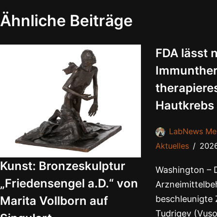
Ähnliche Beiträge
FDA lässt n
Immunther
therapiere
Hautkrebs
LabNews Me
Aktuelles
202
Kunst: Bronzeskulptur
Washington – 
„Friedensengel a.D.“ von
Arzneimittelbe
beschleunigte 
Marita Vollborn auf
Tudriqev (Vus