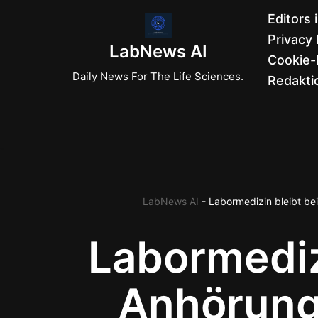
Editors 
Privacy 
Zum
LabNews AI
Cookie-R
Inhalt
Daily News For The Life Sciences.
Redaktio
springen
LabNews AI
-
Labormedizin bleibt b
Labormediz
Anhörun