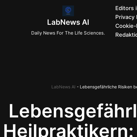
Editors 
Privacy 
Zum
LabNews AI
Cookie-R
Inhalt
Daily News For The Life Sciences.
Redaktio
springen
LabNews AI
-
Lebensgefährliche Risiken b
Lebensgefährl
Heilpraktikern