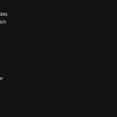
 des
ich
er