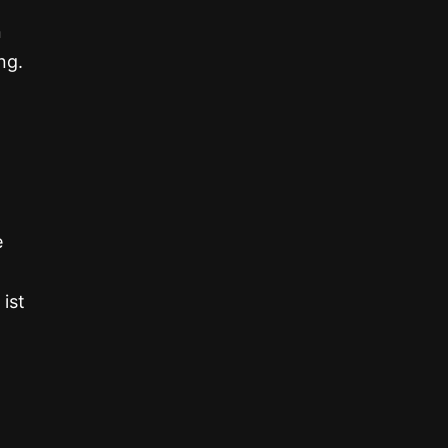
n
ng.
e
n
ist