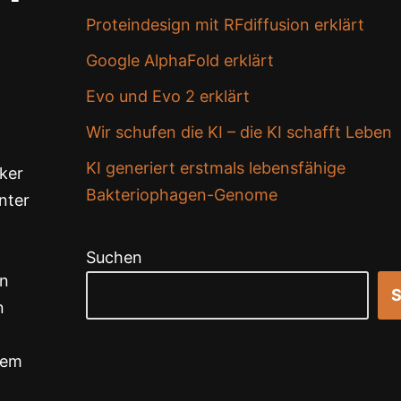
Proteindesign mit RFdiffusion erklärt
Google AlphaFold erklärt
Evo und Evo 2 erklärt
Wir schufen die KI – die KI schafft Leben
KI generiert erstmals lebensfähige
iker
Bakteriophagen-Genome
nter
Suchen
in
S
n
nem