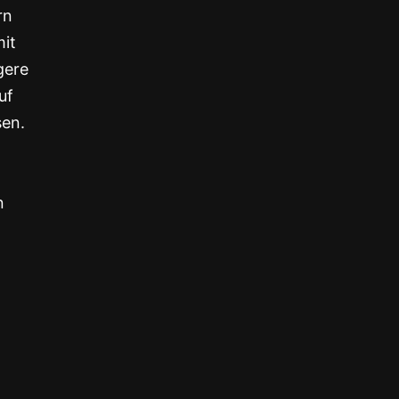
rn
mit
gere
uf
sen.
n
,