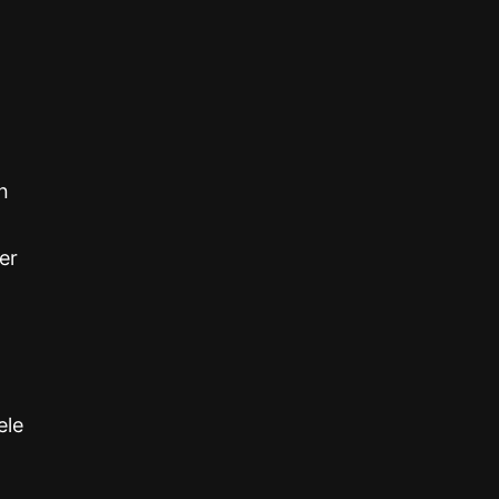
n
er
ele