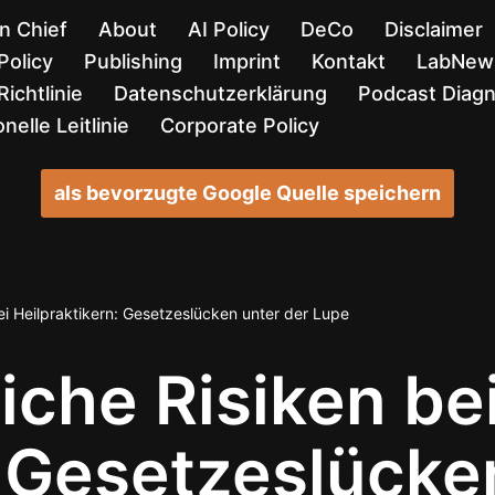
in Chief
About
AI Policy
DeCo
Disclaimer
Policy
Publishing
Imprint
Kontakt
LabNews
ichtlinie
Datenschutzerklärung
Podcast Diag
nelle Leitlinie
Corporate Policy
als bevorzugte Google Quelle speichern
ei Heilpraktikern: Gesetzeslücken unter der Lupe
iche Risiken be
: Gesetzeslücke