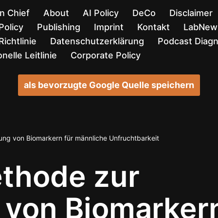
in Chief
About
AI Policy
DeCo
Disclaimer
Policy
Publishing
Imprint
Kontakt
LabNews
ichtlinie
Datenschutzerklärung
Podcast Diag
nelle Leitlinie
Corporate Policy
als bevorzugte Google Quelle speichern
ung von Biomarkern für männliche Unfruchtbarkeit
thode zur
g von Biomarker