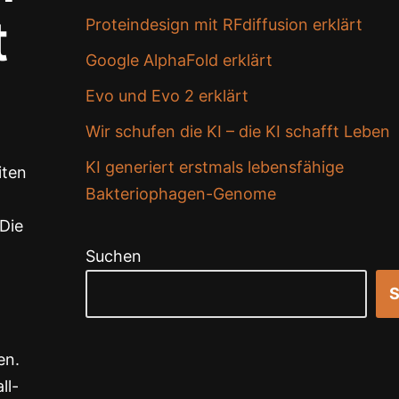
t
Proteindesign mit RFdiffusion erklärt
Google AlphaFold erklärt
Evo und Evo 2 erklärt
Wir schufen die KI – die KI schafft Leben
KI generiert erstmals lebensfähige
iten
Bakteriophagen-Genome
Die
Suchen
S
en.
ll-