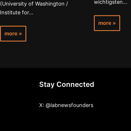
wichtigsten…
(University of Washington /
Institute for…
more »
more »
Stay Connected
X: @labnewsfounders