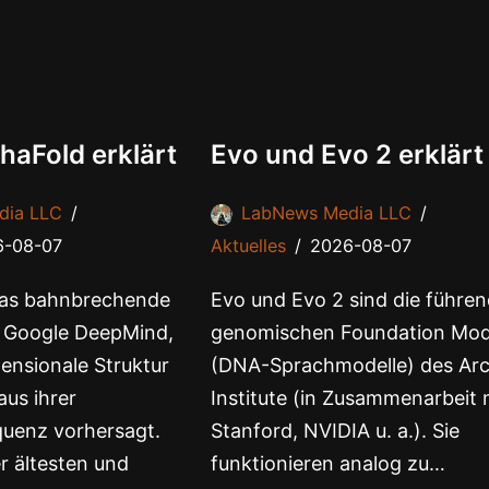
haFold erklärt
Evo und Evo 2 erklärt
dia LLC
LabNews Media LLC
6-08-07
Aktuelles
2026-08-07
 das bahnbrechende
Evo und Evo 2 sind die führe
 Google DeepMind,
genomischen Foundation Mod
mensionale Struktur
(DNA-Sprachmodelle) des Ar
aus ihrer
Institute (in Zusammenarbeit 
uenz vorhersagt.
Stanford, NVIDIA u. a.). Sie
r ältesten und
funktionieren analog zu…