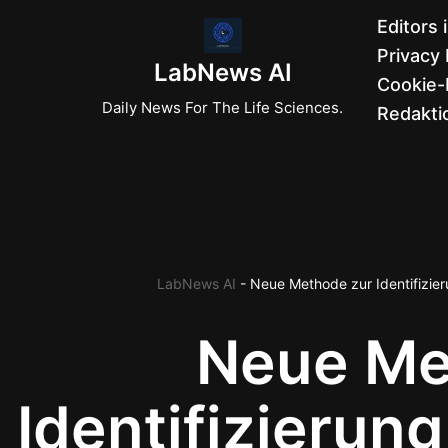
Editors 
Privacy 
Zum
LabNews AI
Cookie-R
Inhalt
Daily News For The Life Sciences.
Redaktio
springen
LabNews AI
-
Neue Methode zur Identifizier
Neue Me
Identifizierun