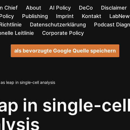
in Chief
About
AI Policy
DeCo
Disclaimer
Policy
Publishing
Imprint
Kontakt
LabNews
ichtlinie
Datenschutzerklärung
Podcast Diag
nelle Leitlinie
Corporate Policy
als bevorzugte Google Quelle speichern
as leap in single-cell analysis
ap in single-cel
lysis