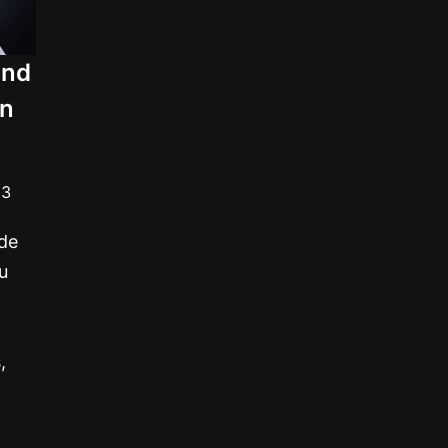
und
en
13
nde
u
,