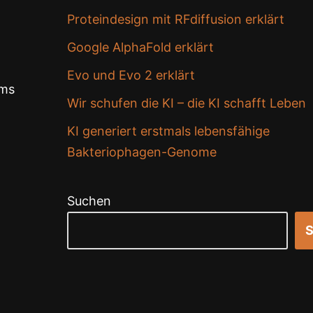
Proteindesign mit RFdiffusion erklärt
Google AlphaFold erklärt
Evo und Evo 2 erklärt
ems
Wir schufen die KI – die KI schafft Leben
KI generiert erstmals lebensfähige
Bakteriophagen-Genome
Suchen
S