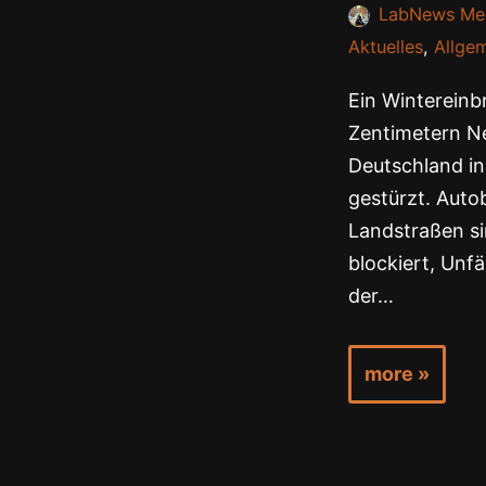
LabNews Me
Aktuelles
,
Allge
Ein Wintereinbr
Zentimetern N
Deutschland in
gestürzt. Aut
Landstraßen si
blockiert, Unfä
der…
more »