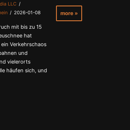
dia LLC
mein
2026-01-08
more »
uch mit bis zu 15
euschnee hat
 ein Verkehrschaos
obahnen und
nd vielerorts
lle häufen sich, und