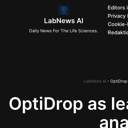
Editors 
Privacy 
Zum
LabNews AI
Cookie-R
Inhalt
Daily News For The Life Sciences.
Redaktio
springen
LabNews AI
-
OptiDrop 
OptiDrop as le
ana