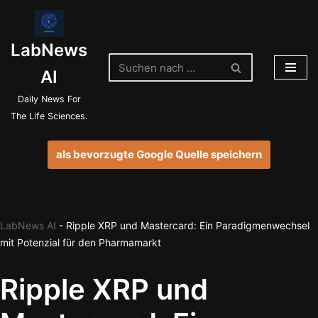
Zum
LabNews
Inhalt
springen
AI
Daily News For
The Life Sciences.
als bevorzugte Google Quelle speichern
LabNews AI
-
Ripple XRP und Mastercard: Ein Paradigmenwechsel
mit Potenzial für den Pharmamarkt
Ripple XRP und