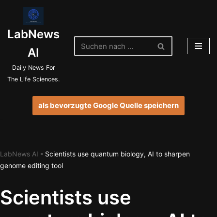
Zum
LabNews
Inhalt
springen
AI
Daily News For
The Life Sciences.
als bevorzugte Google Quelle speichern
LabNews AI
-
Scientists use quantum biology, AI to sharpen
genome editing tool
Scientists use