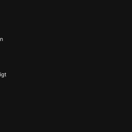
in
igt