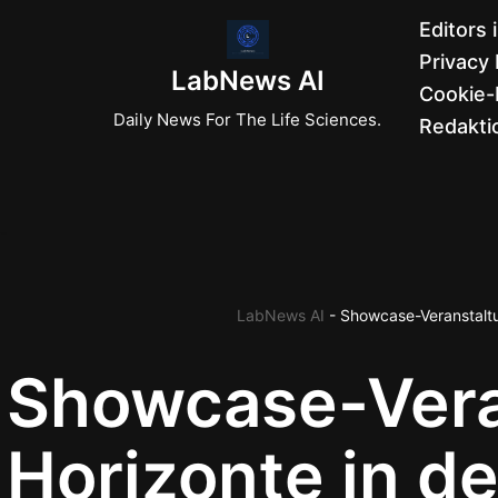
Editors 
Privacy 
Zum
LabNews AI
Cookie-R
Inhalt
Daily News For The Life Sciences.
Redaktio
springen
LabNews AI
-
Showcase-Veranstaltu
Showcase-Vera
Horizonte in d