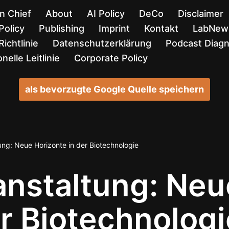
in Chief
About
AI Policy
DeCo
Disclaimer
Policy
Publishing
Imprint
Kontakt
LabNews
ichtlinie
Datenschutzerklärung
Podcast Diag
nelle Leitlinie
Corporate Policy
als bevorzugte Google Quelle speichern
ng: Neue Horizonte in der Biotechnologie
nstaltung: Neu
er Biotechnologi