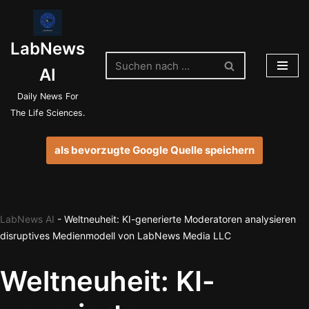
Zum
LabNews
Inhalt
springen
AI
Daily News For
The Life Sciences.
als bevorzugte Google Quelle speichern
LabNews AI
-
Weltneuheit: KI-generierte Moderatoren analysieren
disruptives Medienmodell von LabNews Media LLC
Weltneuheit: KI-