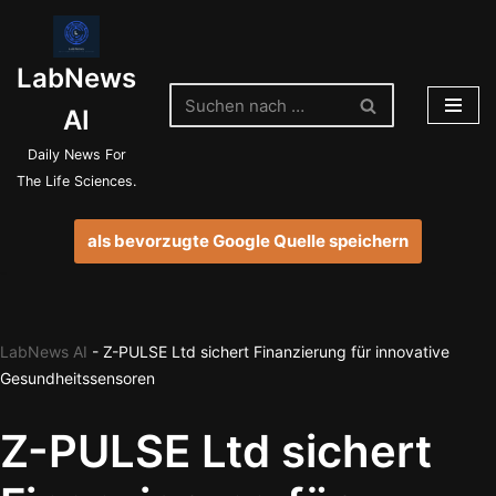
Zum
LabNews
Inhalt
springen
AI
Daily News For
The Life Sciences.
als bevorzugte Google Quelle speichern
LabNews AI
-
Z-PULSE Ltd sichert Finanzierung für innovative
Gesundheitssensoren
Z-PULSE Ltd sichert