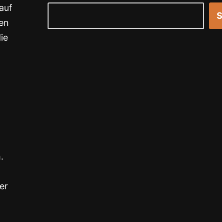
auf
S
en
ie
.
er