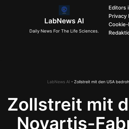
Editors 
Privacy 
Zum
LabNews AI
Cookie-R
Inhalt
Daily News For The Life Sciences.
Redaktio
springen
LabNews AI
-
Zollstreit mit den USA bedro
Zollstreit mit
Novartis-Fabr