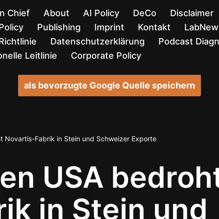
in Chief
About
AI Policy
DeCo
Disclaimer
Policy
Publishing
Imprint
Kontakt
LabNews
ichtlinie
Datenschutzerklärung
Podcast Diag
nelle Leitlinie
Corporate Policy
als bevorzugte Google Quelle speichern
ht Novartis-Fabrik in Stein und Schweizer Exporte
 den USA bedroh
ik in Stein und