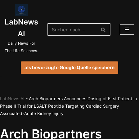
Zum
LabNews
Inhalt
springen
AI
Daily News For
The Life Sciences.
als bevorzugte Google Quelle speichern
LabNews AI
-
Arch Biopartners Announces Dosing of First Patient in
Phase II Trial for LSALT Peptide Targeting Cardiac Surgery
Associated-Acute Kidney Injury
Arch Biopartners