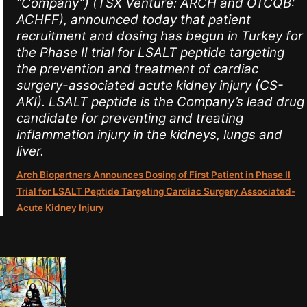
“Company”) (TSX Venture: ARCH and OTCQB:
ACHFF), announced today that patient
recruitment and dosing has begun in Turkey for
the Phase II trial for LSALT peptide targeting
the prevention and treatment of cardiac
surgery-associated acute kidney injury (CS-
AKI). LSALT peptide is the Company’s lead drug
candidate for preventing and treating
inflammation injury in the kidneys, lungs and
liver.
Arch Biopartners Announces Dosing of First Patient in Phase II
Trial for LSALT Peptide Targeting Cardiac Surgery Associated-
Acute Kidney Injury