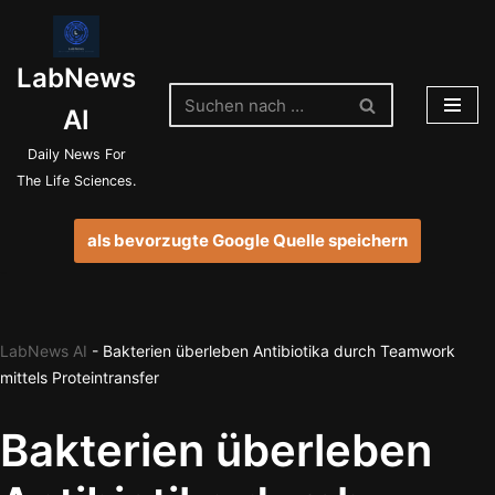
Zum
LabNews
Inhalt
springen
AI
Daily News For
The Life Sciences.
als bevorzugte Google Quelle speichern
LabNews AI
-
Bakterien überleben Antibiotika durch Teamwork
mittels Proteintransfer
Bakterien überleben