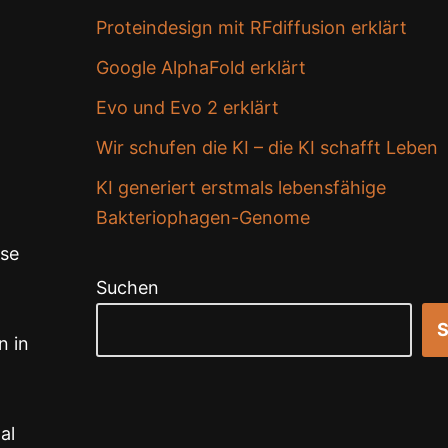
Proteindesign mit RFdiffusion erklärt
Google AlphaFold erklärt
Evo und Evo 2 erklärt
Wir schufen die KI – die KI schafft Leben
KI generiert erstmals lebensfähige
Bakteriophagen-Genome
ese
Suchen
S
n in
al