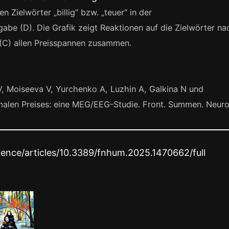
 Zielwörter „billig“ bzw. „teuer“ in der
be (D). Die Grafik zeigt Reaktionen auf die Zielwörter na
d (C) allen Preisspannen zusammen.
V, Moiseeva V, Yurchenko A, Luzhin A, Galkina N und
malen Preises: eine MEG/EEG-Studie. Front. Summen. Neuro
ience/articles/10.3389/fnhum.2025.1470662/full