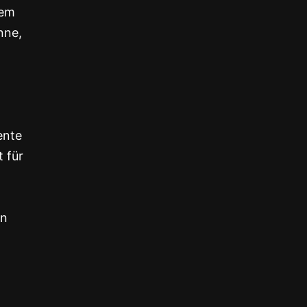
dem
nne,
ente
 für
en