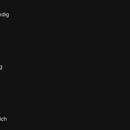
ndig
g
ich