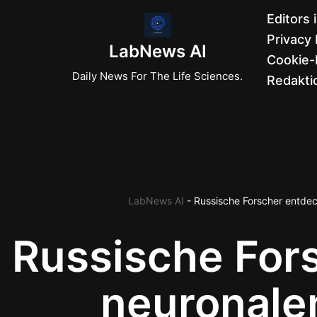
Editors 
Privacy 
Zum
LabNews AI
Cookie-R
Inhalt
Daily News For The Life Sciences.
Redaktio
springen
LabNews AI
-
Russische Forscher entde
Russische For
neuronale