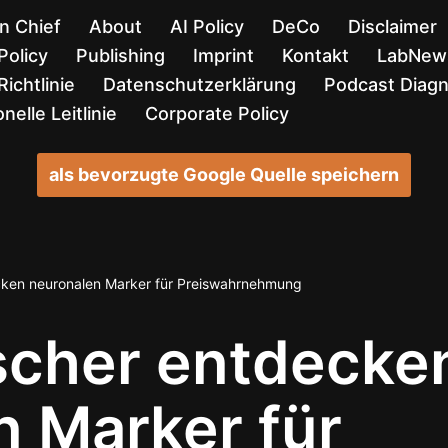
in Chief
About
AI Policy
DeCo
Disclaimer
Policy
Publishing
Imprint
Kontakt
LabNews
ichtlinie
Datenschutzerklärung
Podcast Diag
nelle Leitlinie
Corporate Policy
als bevorzugte Google Quelle speichern
cken neuronalen Marker für Preiswahrnehmung
scher entdecke
n Marker für