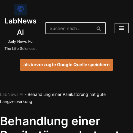
Zum
LabNews
Inhalt
springen
AI
Daily News For
The Life Sciences.
als bevorzugte Google Quelle speichern
LabNews AI
-
Behandlung einer Panikstörung hat gute
Langzeitwirkung
Behandlung einer