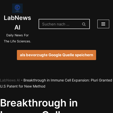
Zum
LabNews
Inhalt
springen
AI
Daily News For
The Life Sciences.
als bevorzugte Google Quelle speichern
LabNews AI
-
Breakthrough in Immune Cell Expansion: Pluri Granted
U.S Patent for New Method
Breakthrough in