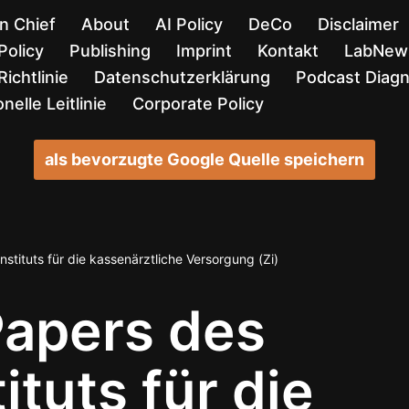
in Chief
About
AI Policy
DeCo
Disclaimer
Policy
Publishing
Imprint
Kontakt
LabNews
ichtlinie
Datenschutzerklärung
Podcast Diag
nelle Leitlinie
Corporate Policy
als bevorzugte Google Quelle speichern
instituts für die kassenärztliche Versorgung (Zi)
 Papers des
ituts für die