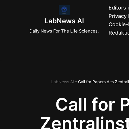
Editors 
Privacy 
Zum
LabNews AI
Cookie-R
Inhalt
Daily News For The Life Sciences.
Redaktio
springen
LabNews AI
-
Call for Papers des Zentral
Call for
Zentralinst