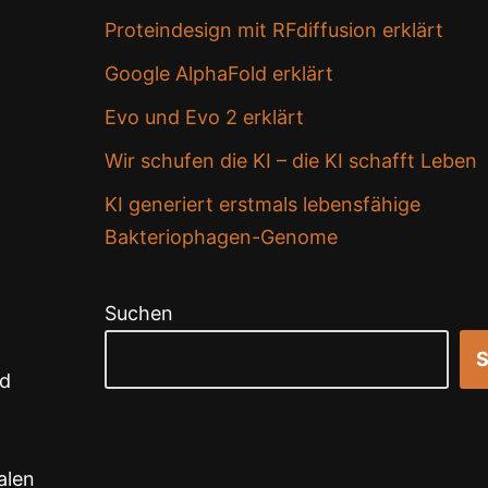
Proteindesign mit RFdiffusion erklärt
Google AlphaFold erklärt
Evo und Evo 2 erklärt
Wir schufen die KI – die KI schafft Leben
KI generiert erstmals lebensfähige
Bakteriophagen-Genome
Suchen
S
nd
alen