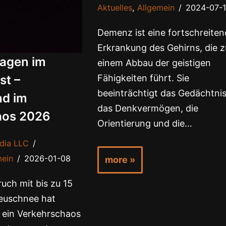
Aktuelles
,
Allgemein
2024-07-
Demenz ist eine fortschreite
Erkrankung des Gehirns, die z
sagen im
einem Abbau der geistigen
st –
Fähigkeiten führt. Sie
beeinträchtigt das Gedächtnis
nd im
das Denkvermögen, die
aos 2026
Orientierung und die…
dia LLC
mein
2026-01-08
more »
uch mit bis zu 15
euschnee hat
 ein Verkehrschaos