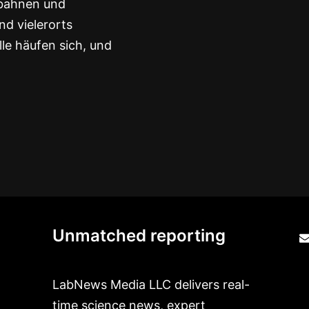
obahnen und
nd vielerorts
lle häufen sich, und
Unmatched reporting
LabNews Media LLC delivers real-
time science news, expert