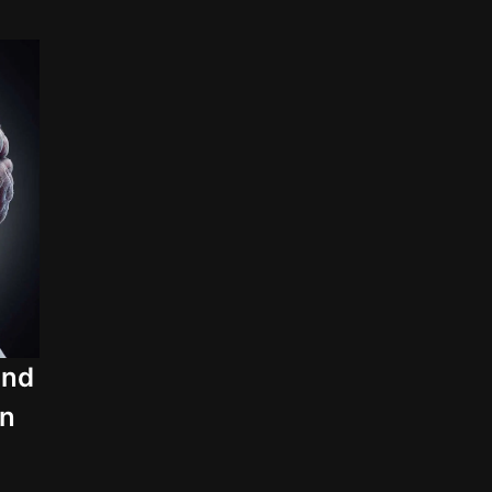
und
en