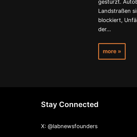
gestürzt. Aut
Landstraßen si
blockiert, Unfä
der…
more »
Stay Connected
X: @labnewsfounders