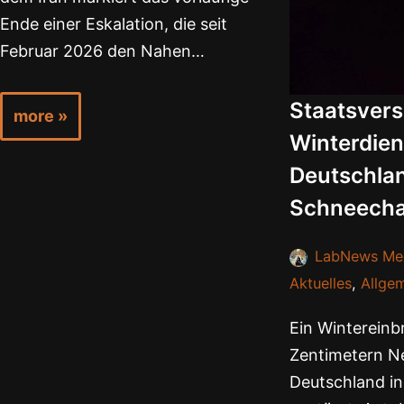
Ende einer Eskalation, die seit
Februar 2026 den Nahen…
Staatsver
more »
Winterdien
Deutschla
Schneech
LabNews Me
Aktuelles
,
Allge
Ein Wintereinbr
Zentimetern N
Deutschland in