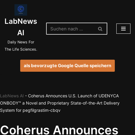
Zum
LabNews
Inhalt
springen
AI
Daily News For
The Life Sciences.
als bevorzugte Google Quelle speichern
LabNews AI
-
Coherus Announces U.S. Launch of UDENYCA
ONBODY™ a Novel and Proprietary State-of-the-Art Delivery
System for pegfilgrastim-cbqv
Coherus Announces