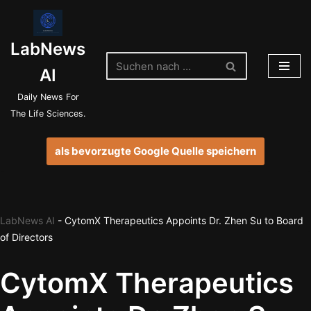
Zum
LabNews
Inhalt
springen
AI
Daily News For
The Life Sciences.
als bevorzugte Google Quelle speichern
LabNews AI
-
CytomX Therapeutics Appoints Dr. Zhen Su to Board
of Directors
CytomX Therapeutics