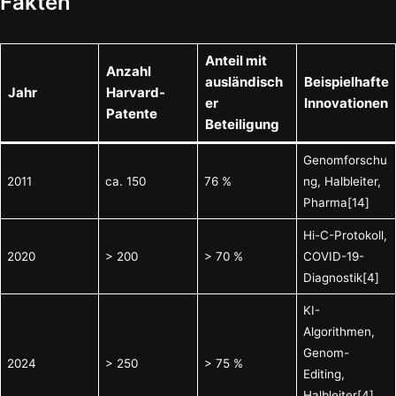
Fakten
Anteil mit
Anzahl
ausländisch
Beispielhafte
Jahr
Harvard-
er
Innovationen
Patente
Beteiligung
Genomforschu
2011
ca. 150
76 %
ng, Halbleiter,
Pharma[14]
Hi-C-Protokoll,
2020
> 200
> 70 %
COVID-19-
Diagnostik[4]
KI-
Algorithmen,
Genom-
2024
> 250
> 75 %
Editing,
Halbleiter[4]