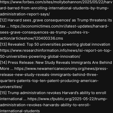
https://www.forbes.com/sites/mollybohannon/2025/05/22/harv
ard-barred-from-enrolling-international-students-by-trump-
administration-report-says/
[12] Harvard sees ‚grave consequences‘ as Trump threatens its
tax … https://economictimes.com/nri/latest-updates/harvard-
sees-grave-consequences-as-trump-pushes-irs-
action/articleshow/120400336.cms
[13] Revealed: Top 50 universities powering global innovation
https://www.researchinformation.info/news/isi-report-on-top-
50-universities-powering-global-innovation/
[14] Press Release: New Study Reveals Immigrants Are Behind
More … https://www.newamericaneconomy.org/news/press-
release-new-study-reveals-immigrants-behind-three-
quarters-patents-top-ten-patent-producing-american-
universities/
[15] Trump administration revokes Harvard’s ability to enroll
international … https://www.cfpublic.org/2025-05-22/trump-
administration-revokes-harvards-ability-to-enroll-
international-students