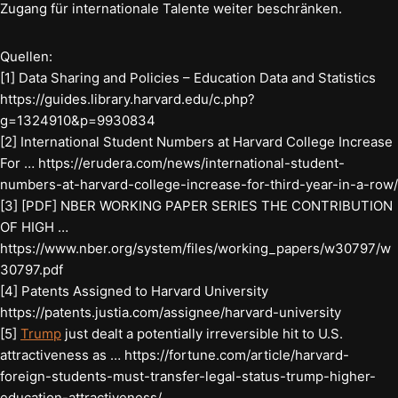
Zugang für internationale Talente weiter beschränken.
Quellen:
[1] Data Sharing and Policies – Education Data and Statistics
https://guides.library.harvard.edu/c.php?
g=1324910&p=9930834
[2] International Student Numbers at Harvard College Increase
For … https://erudera.com/news/international-student-
numbers-at-harvard-college-increase-for-third-year-in-a-row/
[3] [PDF] NBER WORKING PAPER SERIES THE CONTRIBUTION
OF HIGH …
https://www.nber.org/system/files/working_papers/w30797/w
30797.pdf
[4] Patents Assigned to Harvard University
https://patents.justia.com/assignee/harvard-university
[5]
Trump
just dealt a potentially irreversible hit to U.S.
attractiveness as … https://fortune.com/article/harvard-
foreign-students-must-transfer-legal-status-trump-higher-
education-attractiveness/