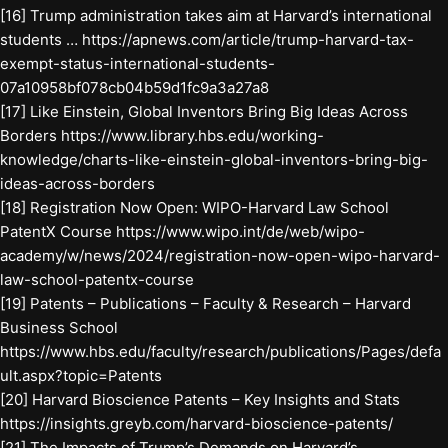
[16] Trump administration takes aim at Harvard’s international
students … https://apnews.com/article/trump-harvard-tax-
exempt-status-international-students-
07a10958bf078cb04b59d1fc9a3a27a8
[17] Like Einstein, Global Inventors Bring Big Ideas Across
Borders https://www.library.hbs.edu/working-
knowledge/charts-like-einstein-global-inventors-bring-big-
ideas-across-borders
[18] Registration Now Open: WIPO-Harvard Law School
PatentX Course https://www.wipo.int/de/web/wipo-
academy/w/news/2024/registration-now-open-wipo-harvard-
law-school-patentx-course
[19] Patents – Publications – Faculty & Research – Harvard
Business School
https://www.hbs.edu/faculty/research/publications/Pages/defa
ult.aspx?topic=Patents
[20] Harvard Bioscience Patents – Key Insights and Stats
https://insights.greyb.com/harvard-bioscience-patents/
[21] The Impacts of Trump’s Demands on Harvard’s