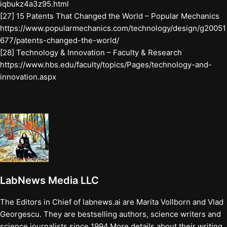
iqbukz4a3z95.html
[27] 15 Patents That Changed the World – Popular Mechanics
https://www.popularmechanics.com/technology/design/g20051
677/patents-changed-the-world/
[28] Technology & Innovation – Faculty & Research
https://www.hbs.edu/faculty/topics/Pages/technology-and-
innovation.aspx
LabNews Media LLC
The Editors in Chief of labnews.ai are Marita Vollborn and Vlad
Georgescu. They are bestselling authors, science writers and
science journalists since 1994.More details about their writing