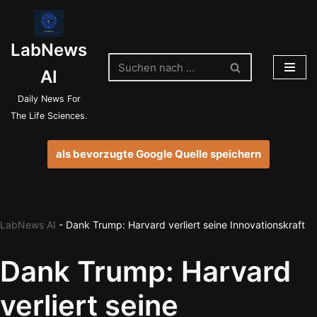
Zum
LabNews
Inhalt
springen
AI
Daily News For
The Life Sciences.
als bevorzugte Google Quelle speichern
LabNews AI
-
Dank Trump: Harvard verliert seine Innovationskraft
Dank Trump: Harvard
verliert seine