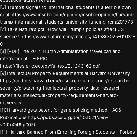
[6] Trump’s signals to international students is a terrible own
goal https://www.msnbc.com/opinion/msnbc-opinion/harvard-
trump-international-students-university-funding-rcna201778
[7] Take Nature’s poll: How will Trump’s policies affect US
science? https://www.nature.com/articles/d41586-025-01031-
0
[8] [PDF] The 2017 Trump Administration travel ban and
international … – ERIC
https://files.eric.ed.gov/fulltext/EJ1243162.pdf
[9] Intellectual Property Requirements at Harvard University
https://ari.hms.harvard.edu/research-compliance/research-
security/protecting-intellectual-property-data-research-
materials/intellectual-property-requirements-harvard-
university
[10] Harvard gets patent for gene splicing method – ACS
Publications https://pubs.acs.org/doi/10.1021/cen-
v061n049.p007b
[11] Harvard Banned From Enrolling Foreign Students – Forbes