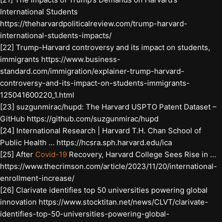
International Students
https://theharvardpoliticalreview.com/trump-harvard-
international-students-impacts/
[22] Trump-Harvard controversy and its impact on students,
immigrants https://www.business-
standard.com/immigration/explainer-trump-harvard-
controversy-and-its-impact-on-students-immigrants-
125041600220_1.html
[23] suzgunmirac/hupd: The Harvard USPTO Patent Dataset –
GitHub https://github.com/suzgunmirac/hupd
[24] International Research | Harvard T.H. Chan School of
Public Health … https://hcsra.sph.harvard.edu/ica
[25] After
Covid-19
Recovery, Harvard College Sees Rise in …
https://www.thecrimson.com/article/2023/11/20/international-
enrollment-increase/
[26] Clarivate identifies top 50 universities powering global
innovation https://www.stocktitan.net/news/CLVT/clarivate-
identifies-top-50-universities-powering-global-