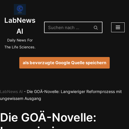
Zum
LabNews
Inhalt
springen
AI
Daily News For
The Life Sciences.
als bevorzugte Google Quelle speichern
LabNews AI
-
Die GOÄ-Novelle: Langwieriger Reformprozess mit
ungewissem Ausgang
Die GOÄ-Novelle: