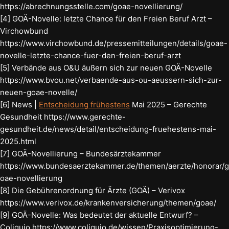
https://abrechnungsstelle.com/goae-novellierung/
[4] GOÄ-Novelle: letzte Chance für den Freien Beruf Arzt –
Virchowbund
https://www.virchowbund.de/pressemitteilungen/details/goae-
novelle-letzte-chance-fuer-den-freien-beruf-arzt
[5] Verbände aus O&U äußern sich zur neuen GOÄ-Novelle
https://www.bvou.net/verbaende-aus-ou-aeussern-sich-zur-
neuen-goae-novelle/
[6] News |
Entscheidung frühestens
Mai 2025 – Gerechte
Gesundheit https://www.gerechte-
gesundheit.de/news/detail/entscheidung-fruehestens-mai-
2025.html
[7] GOÄ-Novellierung – Bundesärztekammer
https://www.bundesaerztekammer.de/themen/aerzte/honorar/g
oae-novellierung
[8] Die Gebührenordnung für Ärzte (GOÄ) – Verivox
https://www.verivox.de/krankenversicherung/themen/goae/
[9] GOÄ-Novelle: Was bedeutet der aktuelle Entwurf? –
Coliquio https://www.coliquio.de/wissen/Praxisoptimierung-