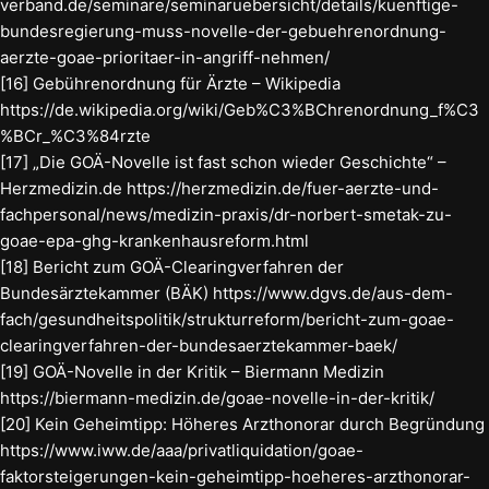
verband.de/seminare/seminaruebersicht/details/kuenftige-
bundesregierung-muss-novelle-der-gebuehrenordnung-
aerzte-goae-prioritaer-in-angriff-nehmen/
[16] Gebührenordnung für Ärzte – Wikipedia
https://de.wikipedia.org/wiki/Geb%C3%BChrenordnung_f%C3
%BCr_%C3%84rzte
[17] „Die GOÄ-Novelle ist fast schon wieder Geschichte“ –
Herzmedizin.de https://herzmedizin.de/fuer-aerzte-und-
fachpersonal/news/medizin-praxis/dr-norbert-smetak-zu-
goae-epa-ghg-krankenhausreform.html
[18] Bericht zum GOÄ-Clearingverfahren der
Bundesärztekammer (BÄK) https://www.dgvs.de/aus-dem-
fach/gesundheitspolitik/strukturreform/bericht-zum-goae-
clearingverfahren-der-bundesaerztekammer-baek/
[19] GOÄ-Novelle in der Kritik – Biermann Medizin
https://biermann-medizin.de/goae-novelle-in-der-kritik/
[20] Kein Geheimtipp: Höheres Arzthonorar durch Begründung
https://www.iww.de/aaa/privatliquidation/goae-
faktorsteigerungen-kein-geheimtipp-hoeheres-arzthonorar-