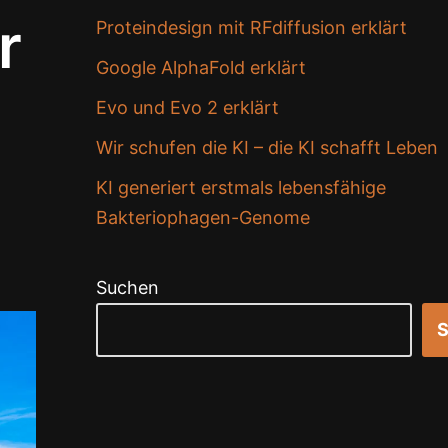
r
Proteindesign mit RFdiffusion erklärt
Google AlphaFold erklärt
Evo und Evo 2 erklärt
Wir schufen die KI – die KI schafft Leben
KI generiert erstmals lebensfähige
Bakteriophagen-Genome
Suchen
S