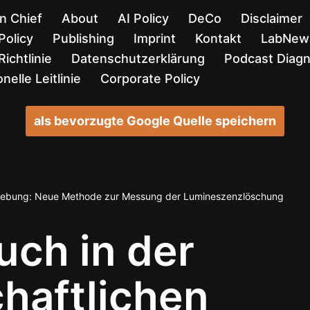
in Chief
About
AI Policy
DeCo
Disclaimer
Policy
Publishing
Imprint
Kontakt
LabNews
ichtlinie
Datenschutzerklärung
Podcast Diag
nelle Leitlinie
Corporate Policy
als bevorzugte Google Quelle speichern
ldgebung: Neue Methode zur Messung der Lumineszenzlöschung
uch in der
haftlichen