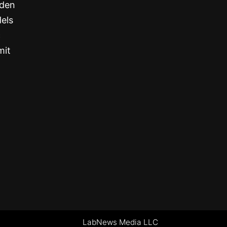
nden
els
c
mit
LabNews Media LLC