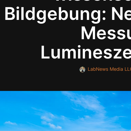
Bildgebung: N
Mess
Luminesz
LabNews Media LL