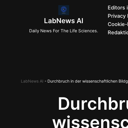
Editors 
Privacy 
Zum
LabNews AI
Cookie-R
Inhalt
Daily News For The Life Sciences.
Redaktio
springen
LabNews AI
-
Durchbruch in der wissenschaftlichen Bi
Durchbr
wissensc