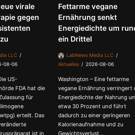
eue virale
Fettarme vegane
apie gegen
Ernährung senkt
sistenten
Energiedichte um run
 zu
ein Drittel
dia LLC
LabNews Media LLC
6-08-06
Aktuelles
2026-08-06
Die US-
Washington – Eine fettarme
hörde FDA hat die
vegane Ernährung verringert 
Zulassung für
Energiedichte der Nahrung u
olimogene
etwa 30 Prozent und führt
tpg) erteilt. Das
dadurch zu einer geringeren
veränderte
Kalorienaufnahme und zu
ruspräparat ist in
Gewichtsverlust…