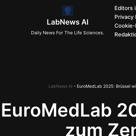
Editors 
Privacy 
Zum
LabNews AI
Cookie-R
Inhalt
Daily News For The Life Sciences.
Redaktio
springen
LabNews AI
-
EuroMedLab 2025: Brüssel wi
EuroMedLab 20
zum Ze