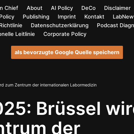
in Chief
About
AI Policy
DeCo
Disclaimer
Policy
Publishing
Imprint
Kontakt
LabNews
ichtlinie
Datenschutzerklärung
Podcast Diag
nelle Leitlinie
Corporate Policy
als bevorzugte Google Quelle speichern
rd zum Zentrum der internationalen Labormedizin
25: Brüssel wi
ntrum der