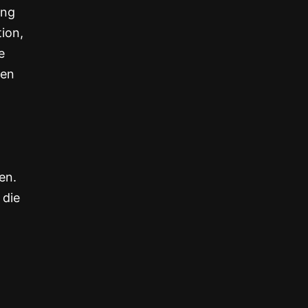
ung
ion,
e
ben
en.
 die