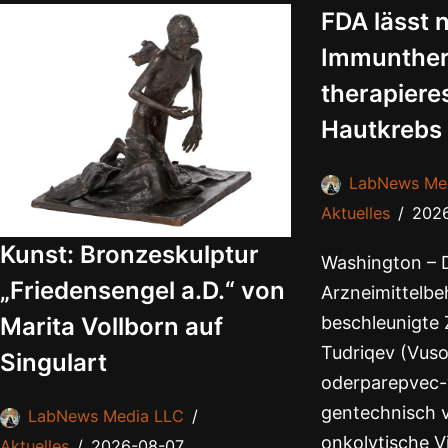
FDA lässt n
Immunther
therapiere
Hautkrebs
LabNews Me
Aktuelles
202
Kunst: Bronzeskulptur
Washington – 
„Friedensengel a.D.“ von
Arzneimittelbe
beschleunigte 
Marita Vollborn auf
Tudriqev (Vus
Singulart
oderparepvec-w
gentechnisch 
LabNews Media LLC
onkolytische Vi
Aktuelles
2026-08-07