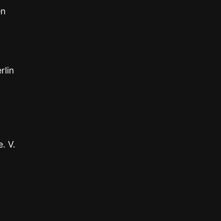
en
rlin
. V.