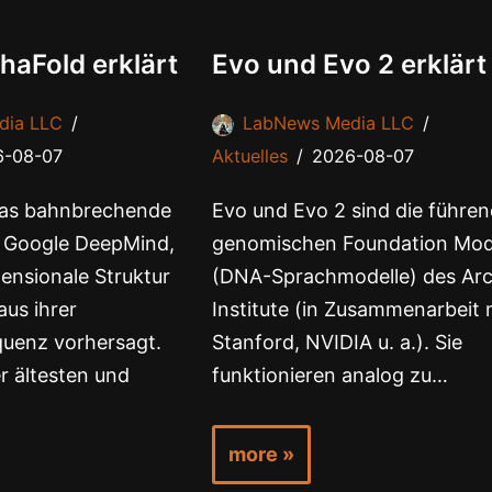
haFold erklärt
Evo und Evo 2 erklärt
dia LLC
LabNews Media LLC
6-08-07
Aktuelles
2026-08-07
 das bahnbrechende
Evo und Evo 2 sind die führe
 Google DeepMind,
genomischen Foundation Mod
mensionale Struktur
(DNA-Sprachmodelle) des Ar
aus ihrer
Institute (in Zusammenarbeit 
uenz vorhersagt.
Stanford, NVIDIA u. a.). Sie
r ältesten und
funktionieren analog zu…
more »