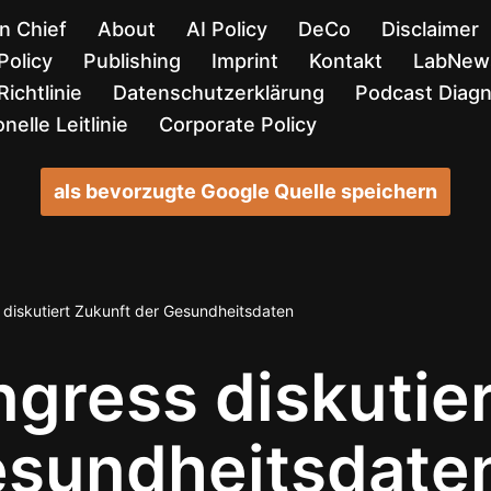
in Chief
About
AI Policy
DeCo
Disclaimer
Policy
Publishing
Imprint
Kontakt
LabNews
ichtlinie
Datenschutzerklärung
Podcast Diag
nelle Leitlinie
Corporate Policy
als bevorzugte Google Quelle speichern
diskutiert Zukunft der Gesundheitsdaten
gress diskutier
esundheitsdate