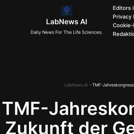
Editors 
Privacy 
Zum
LabNews AI
Cookie-R
Inhalt
Daily News For The Life Sciences.
Redaktio
springen
LabNews AI
-
TMF-Jahreskongress 
TMF-Jahreskon
Zukunft der G