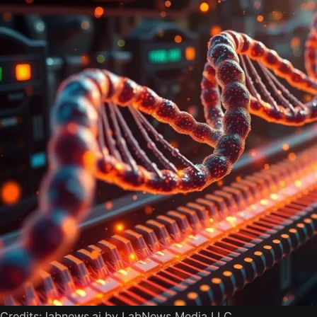
Credits: labnews.ai by LabNews Media LLC