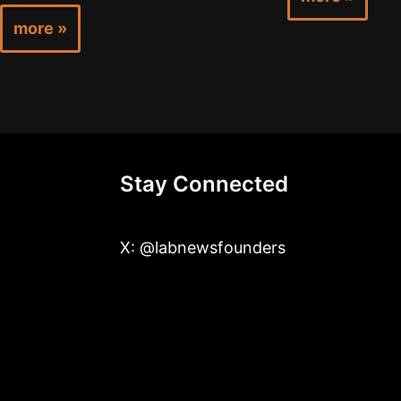
more »
Stay Connected
X: @labnewsfounders