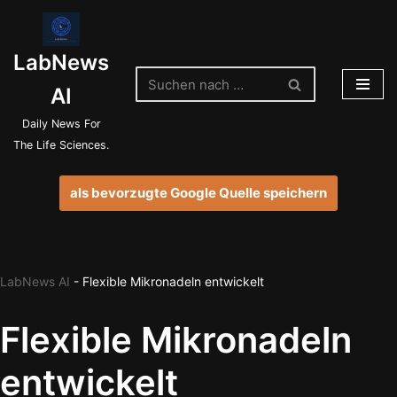
Zum
LabNews
Inhalt
springen
AI
Daily News For
The Life Sciences.
als bevorzugte Google Quelle speichern
LabNews AI
-
Flexible Mikronadeln entwickelt
Flexible Mikronadeln
entwickelt