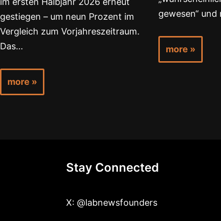
im ersten Halbjahr 2026 erneut
gewesen“ und 
gestiegen – um neun Prozent im
Vergleich zum Vorjahreszeitraum.
Das…
more »
more »
Stay Connected
X: @labnewsfounders