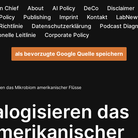
in Chief
About
AI Policy
DeCo
Disclaimer
Policy
Publishing
Imprint
Kontakt
LabNews
ichtlinie
Datenschutzerklärung
Podcast Diag
nelle Leitlinie
Corporate Policy
als bevorzugte Google Quelle speichern
eren das Mikrobiom amerikanischer Flüsse
alogisieren das
merikanischer