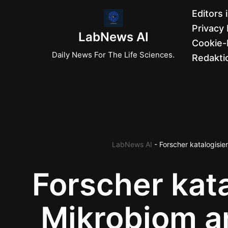
Editors 
Privacy 
Zum
LabNews AI
Cookie-R
Inhalt
Daily News For The Life Sciences.
Redaktio
springen
LabNews AI
-
Forscher katalogisi
Forscher kat
Mikrobiom a