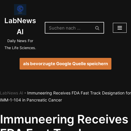
Zum
LabNews
Inhalt
springen
AI
Daily News For
The Life Sciences.
als bevorzugte Google Quelle speichern
LabNews AI
-
Immuneering Receives FDA Fast Track Designation for
IMM-1-104 in Pancreatic Cancer
Immuneering Receives