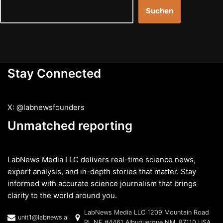
Suchen
Stay Connected
X: @labnewsfounders
Unmatched reporting
LabNews Media LLC delivers real-time science news,
expert analysis, and in-depth stories that matter. Stay
informed with accurate science journalism that brings
clarity to the world around you.
LabNews Media LLC 1209 Mountain Road
unit1@labnews.ai
PL NE #4461 Albuquerque NM, 87110 USA