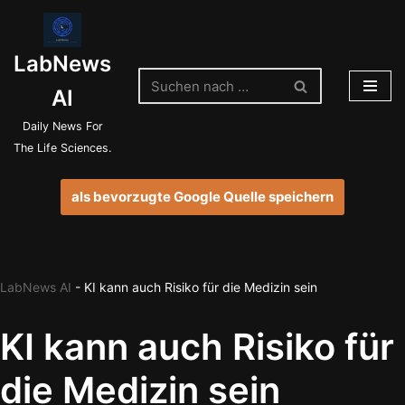
Zum
LabNews
Inhalt
springen
AI
Daily News For
The Life Sciences.
als bevorzugte Google Quelle speichern
LabNews AI
-
KI kann auch Risiko für die Medizin sein
KI kann auch Risiko für
die Medizin sein