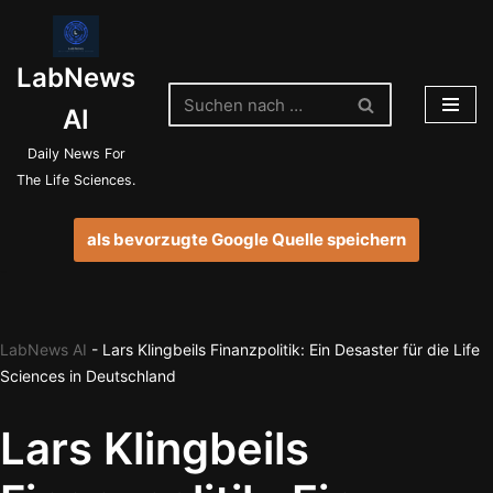
Zum
LabNews
Inhalt
springen
AI
Daily News For
The Life Sciences.
als bevorzugte Google Quelle speichern
LabNews AI
-
Lars Klingbeils Finanzpolitik: Ein Desaster für die Life
Sciences in Deutschland
Lars Klingbeils