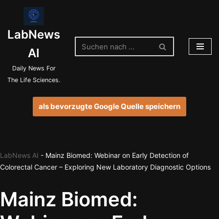
Zum
LabNews
Inhalt
springen
AI
Daily News For
The Life Sciences.
als bevorzugte Google Quelle speichern
LabNews AI
-
Mainz Biomed: Webinar on Early Detection of
Colorectal Cancer – Exploring New Laboratory Diagnostic Options
Mainz Biomed: