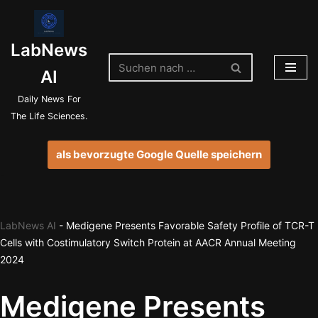
Zum
LabNews
Inhalt
springen
AI
Daily News For
The Life Sciences.
als bevorzugte Google Quelle speichern
LabNews AI
-
Medigene Presents Favorable Safety Profile of TCR-T
Cells with Costimulatory Switch Protein at AACR Annual Meeting
2024
Medigene Presents