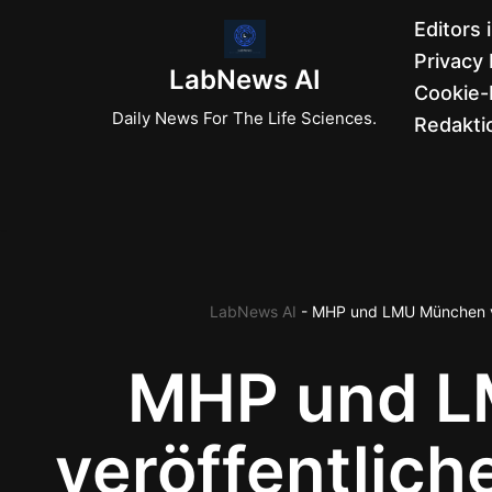
Editors 
Privacy 
Zum
LabNews AI
Cookie-R
Inhalt
Daily News For The Life Sciences.
Redaktio
springen
LabNews AI
-
MHP und LMU München ve
MHP und L
veröffentlich