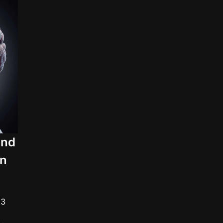
und
en
13