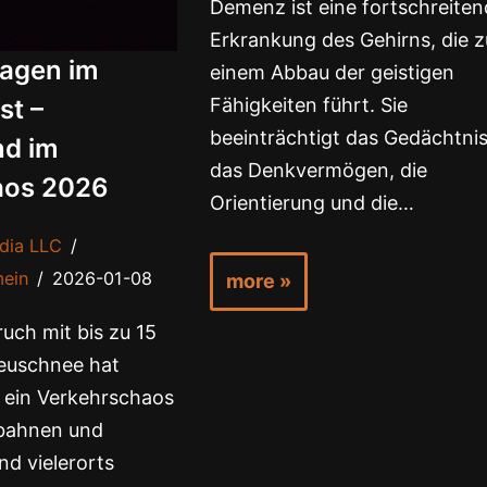
Demenz ist eine fortschreite
Erkrankung des Gehirns, die z
sagen im
einem Abbau der geistigen
st –
Fähigkeiten führt. Sie
beeinträchtigt das Gedächtnis
nd im
das Denkvermögen, die
aos 2026
Orientierung und die…
dia LLC
mein
2026-01-08
more »
uch mit bis zu 15
euschnee hat
 ein Verkehrschaos
obahnen und
nd vielerorts