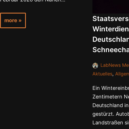
Staatsver
more »
Winterdien
Deutschla
Schneech
LabNews Me
Aktuelles
,
Allge
Ein Wintereinbr
Zentimetern N
Deutschland in
gestürzt. Aut
Landstraßen si