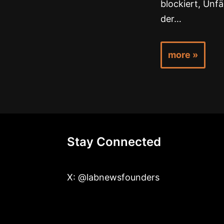
blockiert, Unfä
der…
more »
Stay Connected
X: @labnewsfounders