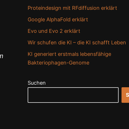
Proteindesign mit RFdiffusion erklärt
Google AlphaFold erklärt
Evo und Evo 2 erklärt
Wir schufen die KI – die KI schafft Leben
KI generiert erstmals lebensfähige
em
Bakteriophagen-Genome
Suchen
S