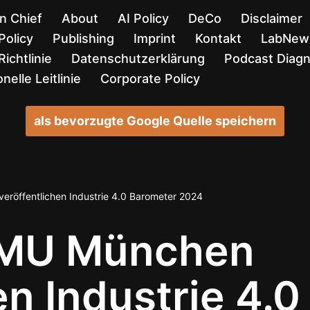
in Chief
About
AI Policy
DeCo
Disclaimer
Policy
Publishing
Imprint
Kontakt
LabNews
ichtlinie
Datenschutzerklärung
Podcast Diag
nelle Leitlinie
Corporate Policy
als bevorzugte Google Quelle speichern
röffentlichen Industrie 4.0 Barometer 2024
MU München
en Industrie 4.0