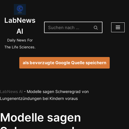
Zum
LabNews
Inhalt
springen
AI
Daily News For
The Life Sciences.
als bevorzugte Google Quelle speichern
LabNews AI
-
Modelle sagen Schweregrad von
Lungenentzündungen bei Kindern voraus
Modelle sagen