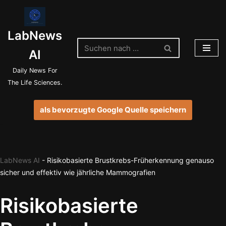
Zum
LabNews
Inhalt
springen
AI
Daily News For
The Life Sciences.
als bevorzugte Google Quelle speichern
LabNews AI
-
Risikobasierte Brustkrebs-Früherkennung genauso
sicher und effektiv wie jährliche Mammografien
Risikobasierte